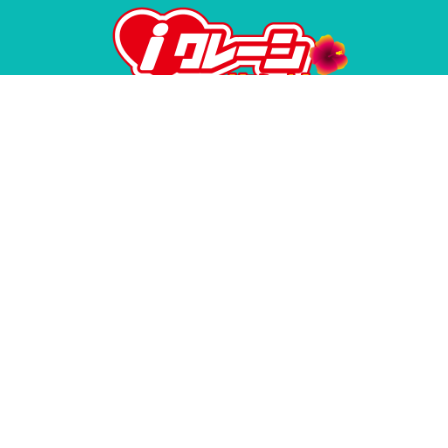
ｉクレーン 龍ヶ崎店
〒301-0034
茨城県龍ケ崎市小通幸谷町288
TEL 0297-85-5236
年中無休
営業時間：10時～23時
新潟県公安委員会 古物許可番号：
461020002392
©2026 ｉクレーン 龍ヶ崎店. All Rights Reserved.
～イベント～